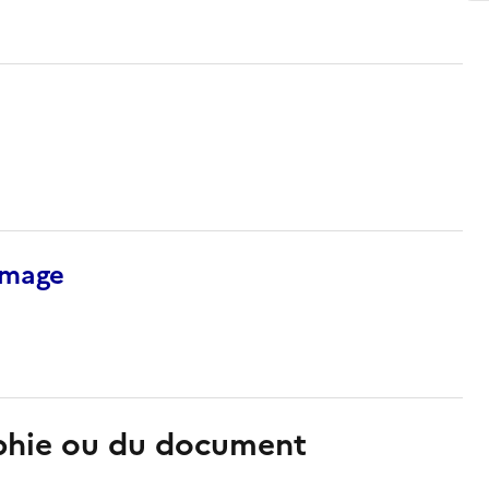
’image
aphie ou du document