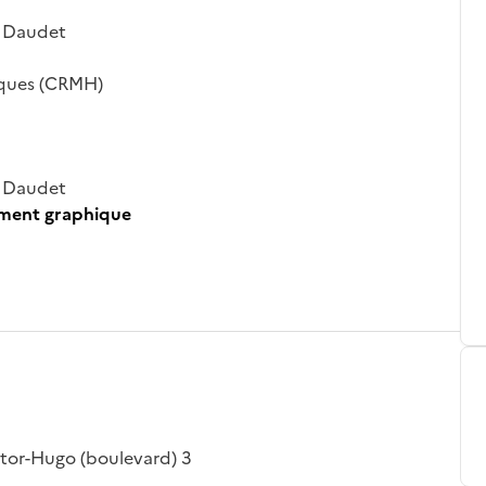
se Daudet
iques (CRMH)
se Daudet
ument graphique
ictor-Hugo (boulevard) 3