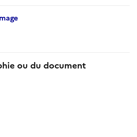
’image
aphie ou du document