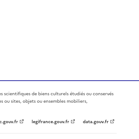
es scientifiques de biens culturels étudiés ou conservés
es ou sites, objets ou ensembles mobiliers,
c.gouv.fr
legifrance.gouv.fr
data.gouv.fr