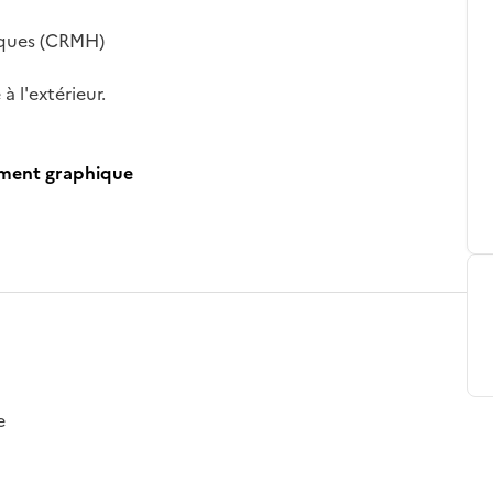
iques (CRMH)
à l'extérieur.
ument graphique
e