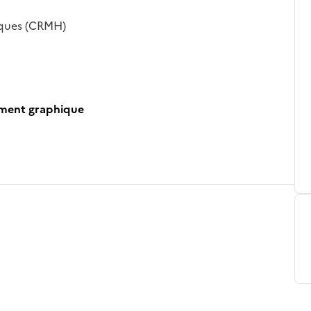
iques (CRMH)
ument graphique