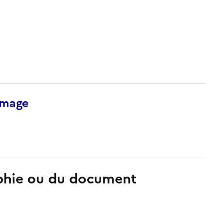
’image
aphie ou du document