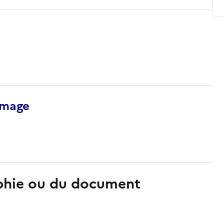
’image
aphie ou du document