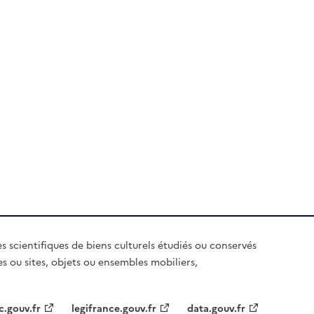
es scientifiques de biens culturels étudiés ou conservés
es ou sites, objets ou ensembles mobiliers,
c.gouv.fr
legifrance.gouv.fr
data.gouv.fr