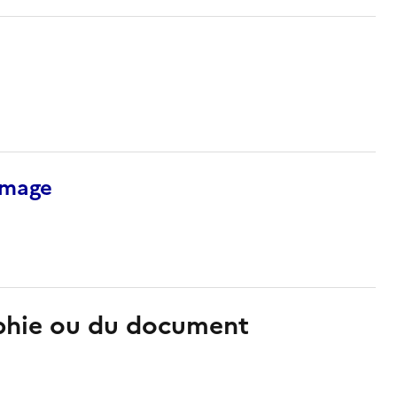
’image
aphie ou du document