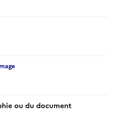
’image
aphie ou du document