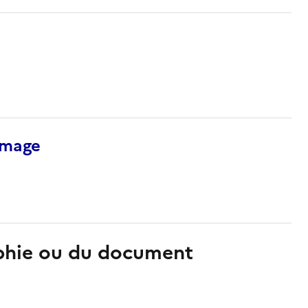
’image
aphie ou du document