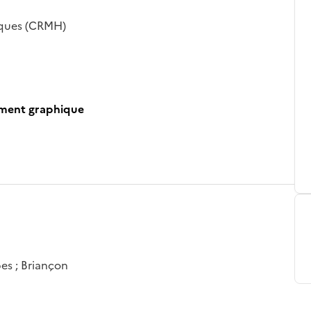
iques (CRMH)
ument graphique
es ; Briançon