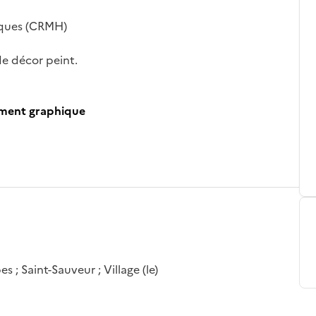
iques (CRMH)
de décor peint.
ument graphique
 ; Saint-Sauveur ; Village (le)