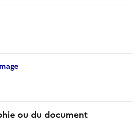
’image
aphie ou du document