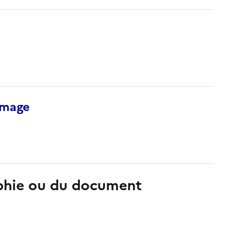
’image
aphie ou du document