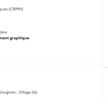
iques (CRMH)
tère
ument graphique
ugines ; Village (le)