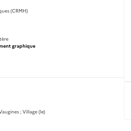
iques (CRMH)
tère
ument graphique
ugines ; Village (le)