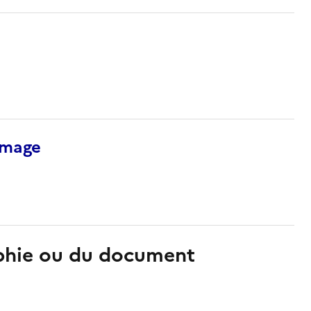
’image
aphie ou du document