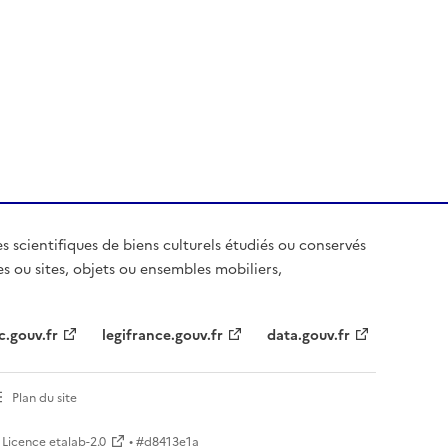
es scientifiques de biens culturels étudiés ou conservés
es ou sites, objets ou ensembles mobiliers,
c.gouv.fr
legifrance.gouv.fr
data.gouv.fr
Plan du site
Licence etalab-2.0
• #
d8413e1a