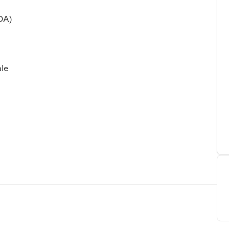
OA)
le