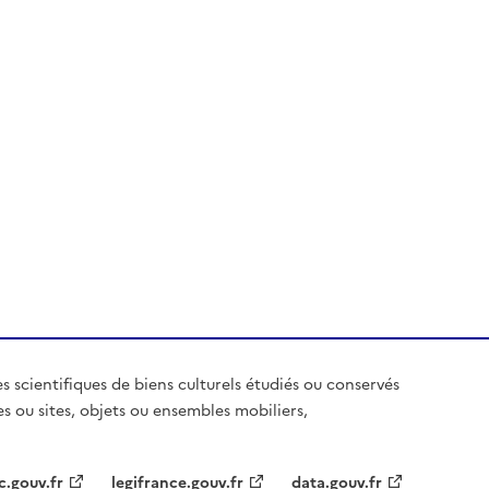
es scientifiques de biens culturels étudiés ou conservés
es ou sites, objets ou ensembles mobiliers,
c.gouv.fr
legifrance.gouv.fr
data.gouv.fr