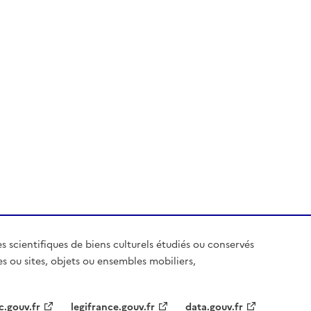
es scientifiques de biens culturels étudiés ou conservés
es ou sites, objets ou ensembles mobiliers,
c.gouv.fr
legifrance.gouv.fr
data.gouv.fr