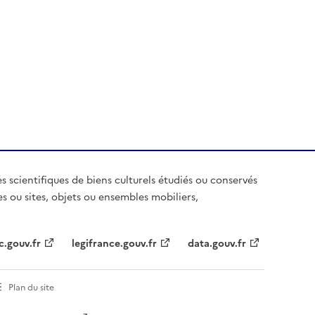
es scientifiques de biens culturels étudiés ou conservés
es ou sites, objets ou ensembles mobiliers,
c.gouv.fr
legifrance.gouv.fr
data.gouv.fr
Plan du site