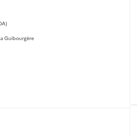
OA)
La Guibourgère