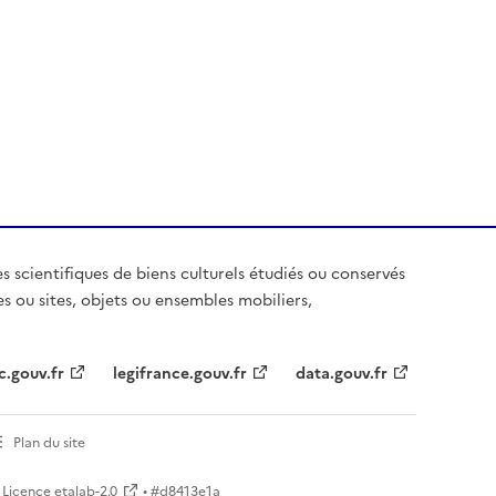
es scientifiques de biens culturels étudiés ou conservés
es ou sites, objets ou ensembles mobiliers,
c.gouv.fr
legifrance.gouv.fr
data.gouv.fr
Plan du site
Licence etalab-2.0
• #
d8413e1a