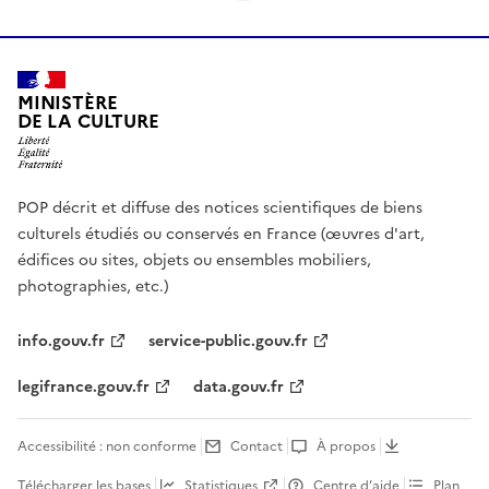
MINISTÈRE
DE LA CULTURE
POP décrit et diffuse des notices scientifiques de biens
culturels étudiés ou conservés en France (œuvres d'art,
édifices ou sites, objets ou ensembles mobiliers,
photographies, etc.)
info.gouv.fr
service-public.gouv.fr
legifrance.gouv.fr
data.gouv.fr
Accessibilité : non conforme
Contact
À propos
Télécharger les bases
Statistiques
Centre d’aide
Plan