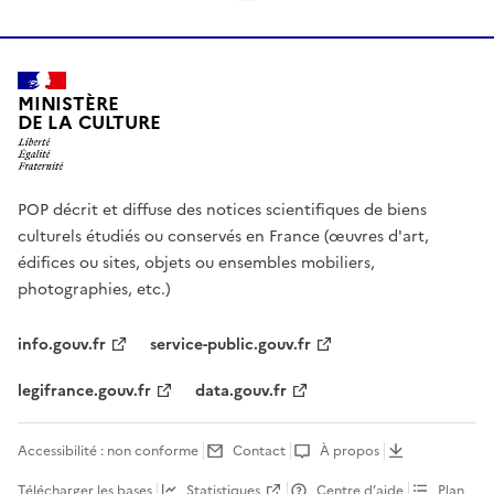
MINISTÈRE
DE LA CULTURE
POP décrit et diffuse des notices scientifiques de biens
culturels étudiés ou conservés en France (œuvres d'art,
édifices ou sites, objets ou ensembles mobiliers,
photographies, etc.)
info.gouv.fr
service-public.gouv.fr
legifrance.gouv.fr
data.gouv.fr
Accessibilité : non conforme
Contact
À propos
Télécharger les bases
Statistiques
Centre d’aide
Plan