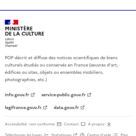
MINISTÈRE
DE LA CULTURE
POP décrit et diffuse des notices scientifiques de biens
culturels étudiés ou conservés en France (œuvres d'art,
édifices ou sites, objets ou ensembles mobiliers,
photographies, etc.)
info.gouv.fr
service-public.gouv.fr
legifrance.gouv.fr
data.gouv.fr
Accessibilité : non conforme
Contact
À propos
Télécharger les bases
Statistiques
Centre d’aide
Plan