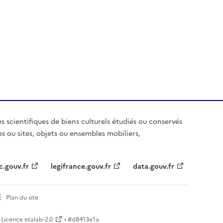
es scientifiques de biens culturels étudiés ou conservés
es ou sites, objets ou ensembles mobiliers,
c.gouv.fr
legifrance.gouv.fr
data.gouv.fr
Plan du site
Licence etalab-2.0
• #
d8413e1a