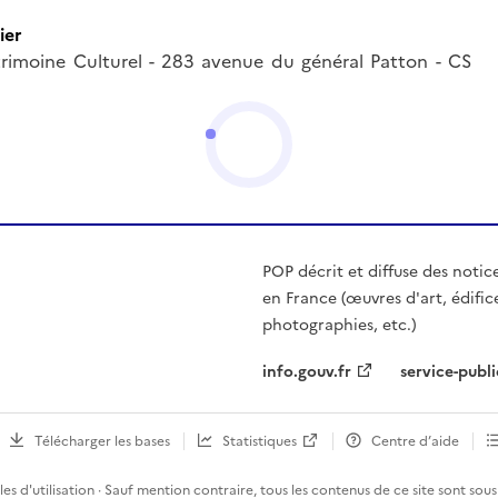
ier
trimoine Culturel - 283 avenue du général Patton - CS
POP décrit et diffuse des notic
en France (œuvres d'art, édific
photographies, etc.)
info.gouv.fr
service-publi
Télécharger les bases
Statistiques
Centre d’aide
es d'utilisation
· Sauf mention contraire, tous les contenus de ce site sont sous