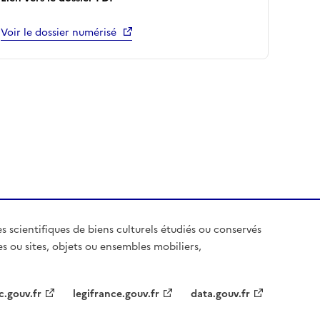
Voir le dossier numérisé
es scientifiques de biens culturels étudiés ou conservés
es ou sites, objets ou ensembles mobiliers,
c.gouv.fr
legifrance.gouv.fr
data.gouv.fr