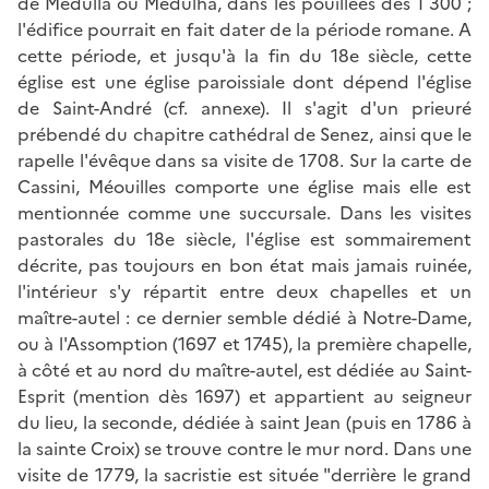
de Medulla ou Medulha, dans les pouillées dès 1 300 ;
l'édifice pourrait en fait dater de la période romane. A
cette période, et jusqu'à la fin du 18e siècle, cette
église est une église paroissiale dont dépend l'église
de Saint-André (cf. annexe). Il s'agit d'un prieuré
prébendé du chapitre cathédral de Senez, ainsi que le
rapelle l'évêque dans sa visite de 1708. Sur la carte de
Cassini, Méouilles comporte une église mais elle est
mentionnée comme une succursale. Dans les visites
pastorales du 18e siècle, l'église est sommairement
décrite, pas toujours en bon état mais jamais ruinée,
l'intérieur s'y répartit entre deux chapelles et un
maître-autel : ce dernier semble dédié à Notre-Dame,
ou à l'Assomption (1697 et 1745), la première chapelle,
à côté et au nord du maître-autel, est dédiée au Saint-
Esprit (mention dès 1697) et appartient au seigneur
du lieu, la seconde, dédiée à saint Jean (puis en 1786 à
la sainte Croix) se trouve contre le mur nord. Dans une
visite de 1779, la sacristie est située "derrière le grand