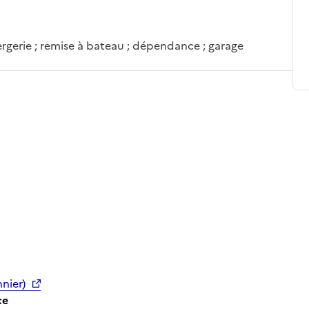
iergerie ; remise à bateau ; dépendance ; garage
nnier)
ce