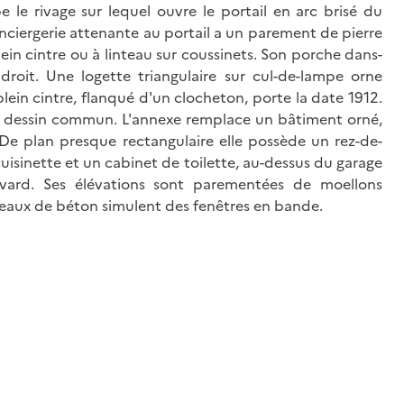
e le rivage sur lequel ouvre le portail en arc brisé du
nciergerie attenante au portail a un parement de pierre
plein cintre ou à linteau sur coussinets. Son porche dans-
droit. Une logette triangulaire sur cul-de-lampe orne
 plein cintre, flanqué d'un clocheton, porte la date 1912.
nt un dessin commun. L'annexe remplace un bâtiment orné,
. De plan presque rectangulaire elle possède un rez-de-
isinette et un cabinet de toilette, au-dessus du garage
evard. Ses élévations sont parementées de moellons
eaux de béton simulent des fenêtres en bande.