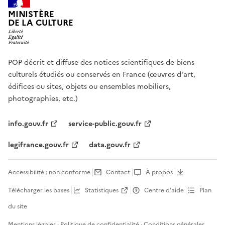
MINISTÈRE
DE LA CULTURE
POP décrit et diffuse des notices scientifiques de biens
culturels étudiés ou conservés en France (œuvres d'art,
édifices ou sites, objets ou ensembles mobiliers,
photographies, etc.)
info.gouv.fr
service-public.gouv.fr
legifrance.gouv.fr
data.gouv.fr
Accessibilité : non conforme
Contact
À propos
Télécharger les bases
Statistiques
Centre d’aide
Plan
du site
Mentions légales
·
Politique de confidentialité
·
Conditions générales