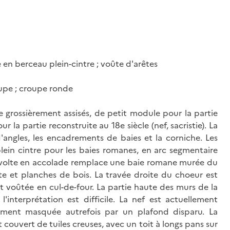
 en berceau plein-cintre ; voûte d'arêtes
roupe ; croupe ronde
e grossièrement assisés, de petit module pour la partie
la partie reconstruite au 18e siècle (nef, sacristie). La
d'angles, les encadrements de baies et la corniche. Les
lein cintre pour les baies romanes, en arc segmentaire
chivolte en accolade remplace une baie romane murée du
te et planches de bois. La travée droite du choeur est
st voûtée en cul-de-four. La partie haute des murs de la
nterprétation est difficile. La nef est actuellement
ement masquée autrefois par un plafond disparu. La
t couvert de tuiles creuses, avec un toit à longs pans sur