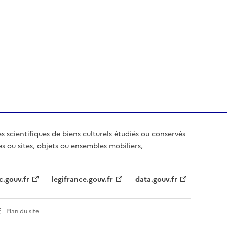
es scientifiques de biens culturels étudiés ou conservés
es ou sites, objets ou ensembles mobiliers,
c.gouv.fr
legifrance.gouv.fr
data.gouv.fr
Plan du site