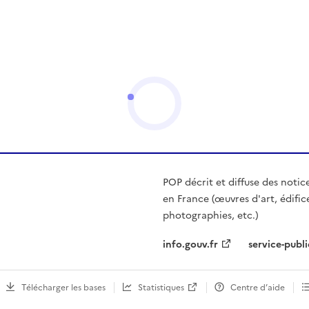
POP décrit et diffuse des notic
en France (œuvres d'art, édific
photographies, etc.)
info.gouv.fr
service-publi
Télécharger les bases
Statistiques
Centre d’aide