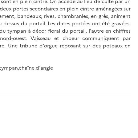
 sont en plein cintre. On accède au lieu de culte par un
r deux portes secondaires en plein cintre aménagées sur
ement, bandeaux, rives, chambranles, en grès, animent
-dessus du portail. Les dates portées ont été gravées,
 du tympan à décor floral du portail, l'autre en chiffres
 nord-ouest. Vaisseau et choeur communiquent par
ntre. Une tribune d'orgue reposant sur des poteaux en
e,tympan,chaîne d'angle