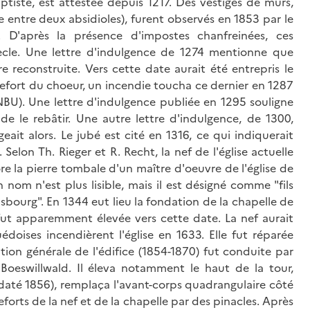
ptiste, est attestée depuis 1217. Des vestiges de murs,
 entre deux absidioles), furent observés en 1853 par le
 D'après la présence d'impostes chanfreinées, ces
ècle. Une lettre d'indulgence de 1274 mentionne que
tre reconstruite. Vers cette date aurait été entrepris le
refort du choeur, un incendie toucha ce dernier en 1287
). Une lettre d'indulgence publiée en 1295 souligne
 de le rebâtir. Une autre lettre d'indulgence, de 1300,
ait alors. Le jubé est cité en 1316, ce qui indiquerait
 Selon Th. Rieger et R. Recht, la nef de l'église actuelle
re la pierre tombale d'un maître d'oeuvre de l'église de
 nom n'est plus lisible, mais il est désigné comme "fils
sbourg". En 1344 eut lieu la fondation de la chapelle de
i fut apparemment élevée vers cette date. La nef aurait
doises incendièrent l'église en 1633. Elle fut réparée
tion générale de l'édifice (1854-1870) fut conduite par
Boeswillwald. Il éleva notamment le haut de la tour,
 (daté 1856), remplaça l'avant-corps quadrangulaire côté
forts de la nef et de la chapelle par des pinacles. Après