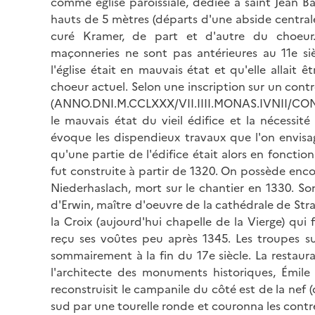
comme église paroissiale, dédiée à saint Jean Ba
hauts de 5 mètres (départs d'une abside centrale
curé Kramer, de part et d'autre du choeur.
maçonneries ne sont pas antérieures au 11e si
l'église était en mauvais état et qu'elle allait ê
choeur actuel. Selon une inscription sur un cont
(ANNO.DNI.M.CCLXXX/VII.IIII.MONAS.IVNII/CONBU
le mauvais état du vieil édifice et la nécessité
évoque les dispendieux travaux que l'on envisage
qu'une partie de l'édifice était alors en fonction.
fut construite à partir de 1320. On possède enco
Niederhaslach, mort sur le chantier en 1330. Son
d'Erwin, maître d'oeuvre de la cathédrale de Stra
la Croix (aujourd'hui chapelle de la Vierge) qu
reçu ses voûtes peu après 1345. Les troupes sué
sommairement à la fin du 17e siècle. La restaura
l'architecte des monuments historiques, Émile 
reconstruisit le campanile du côté est de la nef
sud par une tourelle ronde et couronna les contre