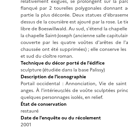
relativement exiguës, se prolongent sur la par
flanqué par 2 tourelles polygonales donnant ac
partie la plus décorée. Deux statues d'ébraseme
dessus de la coursière est ajouré par la rose. Le ti
libre de Boeswillwald. Au sud, s'étend la chapelle
la chapelle Saint-Joseph (ancienne salle capitulair
couverte par les quatre voûtes d'arêtes de l'an
chaussée ont été supprimées) ; elle conserve les
et sud du cloître roman.
Technique du décor porté de l'édifice
sculpture (étudiée dans la base Palissy)
Description de l'iconographie
Portail occidental : Annonciation, Vie de sain
anges. À l'intérieur,clés de voûte sculptées prin
quelques personnages isolés, en relief.
État de conservation
restauré
Date de l'enquête ou du récolement
2001