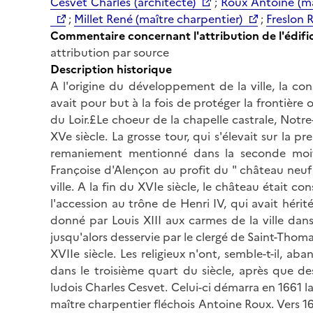
Cesvet Charles (architecte)
;
Roux Antoine (ma
;
Millet René (maître charpentier)
;
Freslon 
Commentaire concernant l'attribution de l'édifi
attribution par source
Description historique
A l'origine du développement de la ville, la con
avait pour but à la fois de protéger la frontière
du Loir.£Le choeur de la chapelle castrale, Notr
XVe siècle. La grosse tour, qui s'élevait sur la 
remaniement mentionné dans la seconde moitié
Françoise d'Alençon au profit du " château neuf "
ville. A la fin du XVIe siècle, le château était 
l'accession au trône de Henri IV, qui avait hérit
donné par Louis XIII aux carmes de la ville dans 
jusqu'alors desservie par le clergé de Saint-Thom
XVIIe siècle. Les religieux n'ont, semble-t-il,
dans le troisième quart du siècle, après que de
ludois Charles Cesvet. Celui-ci démarra en 1661 l
maître charpentier fléchois Antoine Roux. Vers 16