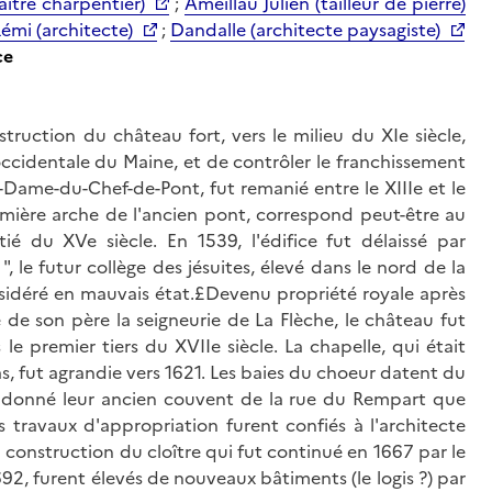
ître charpentier)
;
Ameillau Julien (tailleur de pierre)
Rémi (architecte)
;
Dandalle (architecte paysagiste)
ce
struction du château fort, vers le milieu du XIe siècle,
 occidentale du Maine, et de contrôler le franchissement
e-Dame-du-Chef-de-Pont, fut remanié entre le XIIIe et le
première arche de l'ancien pont, correspond peut-être au
 du XVe siècle. En 1539, l'édifice fut délaissé par
, le futur collège des jésuites, élevé dans le nord de la
considéré en mauvais état.£Devenu propriété royale après
é de son père la seigneurie de La Flèche, le château fut
le premier tiers du XVIIe siècle. La chapelle, qui était
as, fut agrandie vers 1621. Les baies du choeur datent du
 abandonné leur ancien couvent de la rue du Rempart que
s travaux d'appropriation furent confiés à l'architecte
a construction du cloître qui fut continué en 1667 par le
92, furent élevés de nouveaux bâtiments (le logis ?) par