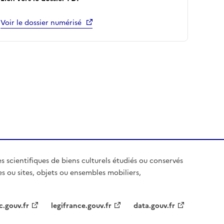
Voir le dossier numérisé
es scientifiques de biens culturels étudiés ou conservés
es ou sites, objets ou ensembles mobiliers,
c.gouv.fr
legifrance.gouv.fr
data.gouv.fr