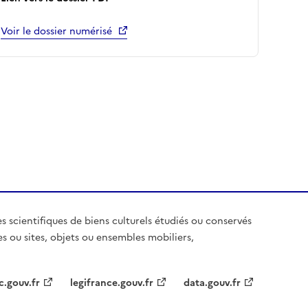
Voir le dossier numérisé
es scientifiques de biens culturels étudiés ou conservés
es ou sites, objets ou ensembles mobiliers,
c.gouv.fr
legifrance.gouv.fr
data.gouv.fr