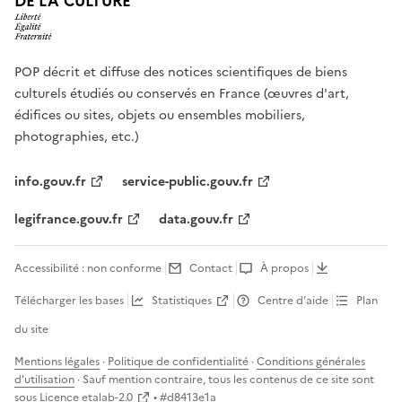
DE LA CULTURE
POP décrit et diffuse des notices scientifiques de biens
culturels étudiés ou conservés en France (œuvres d'art,
édifices ou sites, objets ou ensembles mobiliers,
photographies, etc.)
info.gouv.fr
service-public.gouv.fr
legifrance.gouv.fr
data.gouv.fr
Accessibilité : non conforme
Contact
À propos
Télécharger les bases
Statistiques
Centre d’aide
Plan
du site
Mentions légales
·
Politique de confidentialité
·
Conditions générales
d'utilisation
· Sauf mention contraire, tous les contenus de ce site sont
sous
Licence etalab-2.0
• #
d8413e1a