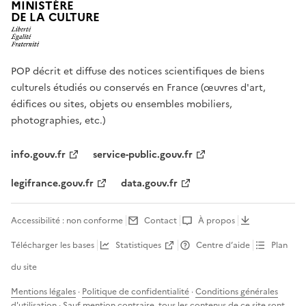
MINISTÈRE
DE LA CULTURE
POP décrit et diffuse des notices scientifiques de biens
culturels étudiés ou conservés en France (œuvres d'art,
édifices ou sites, objets ou ensembles mobiliers,
photographies, etc.)
info.gouv.fr
service-public.gouv.fr
legifrance.gouv.fr
data.gouv.fr
Accessibilité : non conforme
Contact
À propos
Télécharger les bases
Statistiques
Centre d’aide
Plan
du site
Mentions légales
·
Politique de confidentialité
·
Conditions générales
d'utilisation
· Sauf mention contraire, tous les contenus de ce site sont