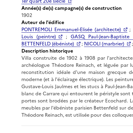
1er quart 20e siècle
Année(s) de(s) campagne(s) de construction
1902
Auteur de l'édifice
PONTREMOLI Emmanuel-Elisée (architecte)
;
Louis (peintre)
;
GASQ Paul-Jean-Baptiste (
BETTENFELD (ébéniste)
;
NICOLI (marbrier)
Description historique
Villa construite de 1902 à 1908 par l'architect
archéologue Théodore Reinach, et léguée par lui
reconstitution idéale d'une maison grecque de
moderne (et à l'éclairage électrique). Les peint
Gustave-Louis Jaulmes et les stucs à Paul-Jean-
blanc de Carrare qui entourent le péristyle sont t
portes sont brodées par le créateur Ecochard. La 
meubles par l'ébéniste parisien Bettenfeld sur de
Théodore Reinach, est utilisée pour des colloques,