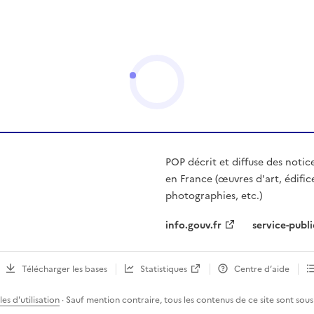
POP décrit et diffuse des notic
en France (œuvres d'art, édific
photographies, etc.)
info.gouv.fr
service-publi
Télécharger les bases
Statistiques
Centre d’aide
es d'utilisation
· Sauf mention contraire, tous les contenus de ce site sont sous