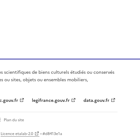
es scientifiques de biens culturels étudiés ou conservés
es ou sites, objets ou ensembles mobiliers,
c.gouv.fr
legifrance.gouv.fr
data.gouv.fr
Plan du site
Licence etalab-2.0
• #
d8413e1a