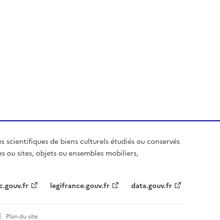
es scientifiques de biens culturels étudiés ou conservés
es ou sites, objets ou ensembles mobiliers,
c.gouv.fr
legifrance.gouv.fr
data.gouv.fr
Plan du site