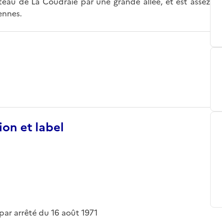
âteau de La Coudraie par une grande allée, et est assez
ennes.
ion et label
 par arrêté du 16 août 1971