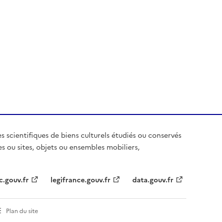
es scientifiques de biens culturels étudiés ou conservés
es ou sites, objets ou ensembles mobiliers,
c.gouv.fr
legifrance.gouv.fr
data.gouv.fr
Plan du site