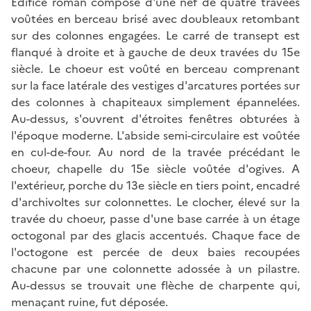
Edifice roman composé d'une nef de quatre travées
voûtées en berceau brisé avec doubleaux retombant
sur des colonnes engagées. Le carré de transept est
flanqué à droite et à gauche de deux travées du 15e
siècle. Le choeur est voûté en berceau comprenant
sur la face latérale des vestiges d'arcatures portées sur
des colonnes à chapiteaux simplement épannelées.
Au-dessus, s'ouvrent d'étroites fenêtres obturées à
l'époque moderne. L'abside semi-circulaire est voûtée
en cul-de-four. Au nord de la travée précédant le
choeur, chapelle du 15e siècle voûtée d'ogives. A
l'extérieur, porche du 13e siècle en tiers point, encadré
d'archivoltes sur colonnettes. Le clocher, élevé sur la
travée du choeur, passe d'une base carrée à un étage
octogonal par des glacis accentués. Chaque face de
l'octogone est percée de deux baies recoupées
chacune par une colonnette adossée à un pilastre.
Au-dessus se trouvait une flèche de charpente qui,
menaçant ruine, fut déposée.