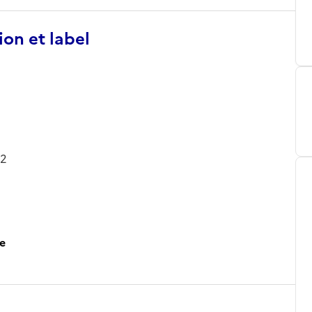
ion et label
42
ce