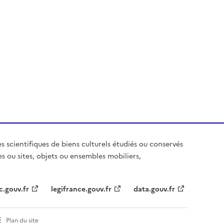
es scientifiques de biens culturels étudiés ou conservés
es ou sites, objets ou ensembles mobiliers,
c.gouv.fr
legifrance.gouv.fr
data.gouv.fr
Plan du site