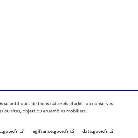
es scientifiques de biens culturels étudiés ou conservés
es ou sites, objets ou ensembles mobiliers,
c.gouv.fr
legifrance.gouv.fr
data.gouv.fr