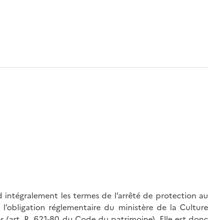
 intégralement les termes de l’arrêté de protection au
l’obligation réglementaire du ministère de la Culture
és (art. R. 621-80 du Code du patrimoine). Elle est donc