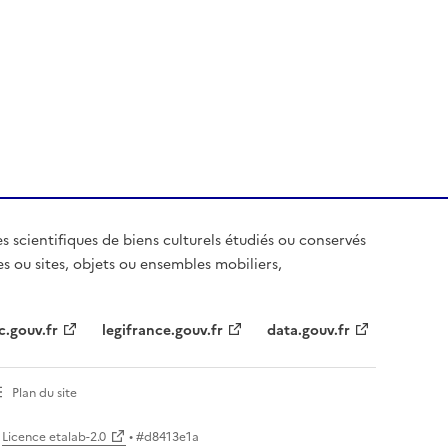
es scientifiques de biens culturels étudiés ou conservés
es ou sites, objets ou ensembles mobiliers,
c.gouv.fr
legifrance.gouv.fr
data.gouv.fr
Plan du site
Licence etalab-2.0
• #
d8413e1a