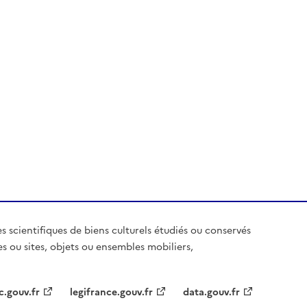
es scientifiques de biens culturels étudiés ou conservés
es ou sites, objets ou ensembles mobiliers,
c.gouv.fr
legifrance.gouv.fr
data.gouv.fr