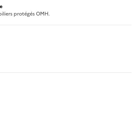
ce
biliers protégés OMH.