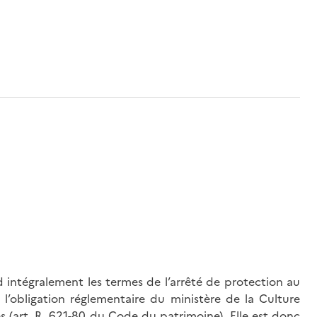
 intégralement les termes de l’arrêté de protection au
l’obligation réglementaire du ministère de la Culture
és (art. R. 621-80 du Code du patrimoine). Elle est donc