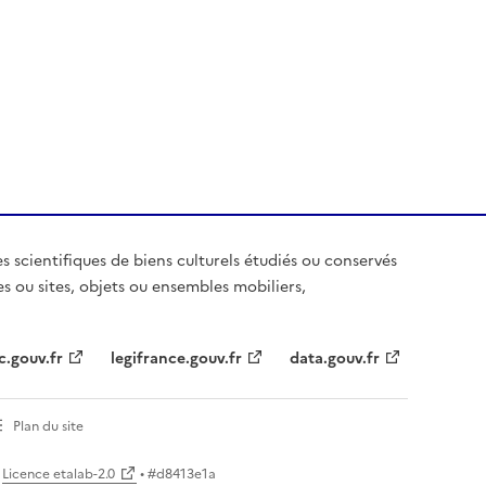
es scientifiques de biens culturels étudiés ou conservés
es ou sites, objets ou ensembles mobiliers,
c.gouv.fr
legifrance.gouv.fr
data.gouv.fr
Plan du site
Licence etalab-2.0
• #
d8413e1a