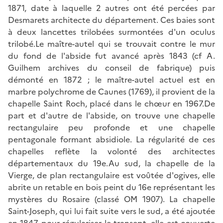
1871, date à laquelle 2 autres ont été percées par
Desmarets architecte du département. Ces baies sont
à deux lancettes trilobées surmontées d'un oculus
trilobé.Le maître-autel qui se trouvait contre le mur
du fond de l'abside fut avancé après 1843 (cf A.
Guilhem archives du conseil de fabrique) puis
démonté en 1872 ; le maître-autel actuel est en
marbre polychrome de Caunes (1769), il provient de la
chapelle Saint Roch, placé dans le chœur en 1967.De
part et d'autre de l'abside, on trouve une chapelle
rectangulaire peu profonde et une chapelle
pentagonale formant absidiole. La régularité de ces
chapelles reflète la volonté des architectes
départementaux du 19e.Au sud, la chapelle de la
Vierge, de plan rectangulaire est voûtée d'ogives, elle
abrite un retable en bois peint du 16e représentant les
mystères du Rosaire (classé OM 1907). La chapelle
Saint-Joseph, qui lui fait suite vers le sud, a été ajoutée
en 1847 pour régulariser le transept, elle est couverte