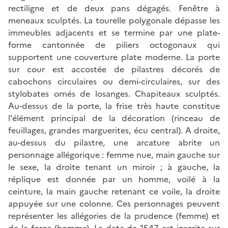
rectiligne et de deux pans dégagés. Fenêtre à
meneaux sculptés. La tourelle polygonale dépasse les
immeubles adjacents et se termine par une plate-
forme cantonnée de piliers octogonaux qui
supportent une couverture plate moderne. La porte
sur cour est accostée de pilastres décorés de
cabochons circulaires ou demi-circulaires, sur des
stylobates ornés de losanges. Chapiteaux sculptés.
Au-dessus de la porte, la frise très haute constitue
l'élément principal de la décoration (rinceau de
feuillages, grandes marguerites, écu central). A droite,
au-dessus du pilastre, une arcature abrite un
personnage allégorique : femme nue, main gauche sur
le sexe, la droite tenant un miroir ; à gauche, la
réplique est donnée par un homme, voilé à la
ceinture, la main gauche retenant ce voile, la droite
appuyée sur une colonne. Ces personnages peuvent
représenter les allégories de la prudence (femme) et
de la force (homme). La date de 1547 est inscrite sur