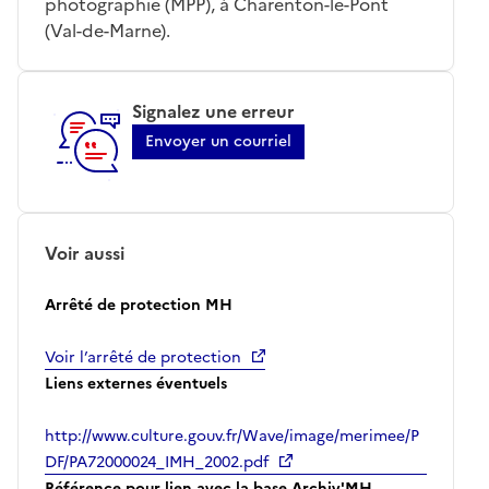
photographie (MPP), à Charenton-le-Pont
(Val-de-Marne).
Signalez une erreur
Envoyer un courriel
Voir aussi
Arrêté de protection MH
Voir l’arrêté de protection
Liens externes éventuels
http://www.culture.gouv.fr/Wave/image/merimee/P
DF/PA72000024_IMH_2002.pdf
Référence pour lien avec la base Archiv'MH