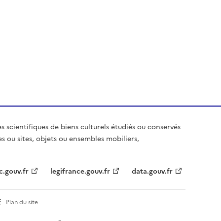
es scientifiques de biens culturels étudiés ou conservés
es ou sites, objets ou ensembles mobiliers,
c.gouv.fr
legifrance.gouv.fr
data.gouv.fr
Plan du site